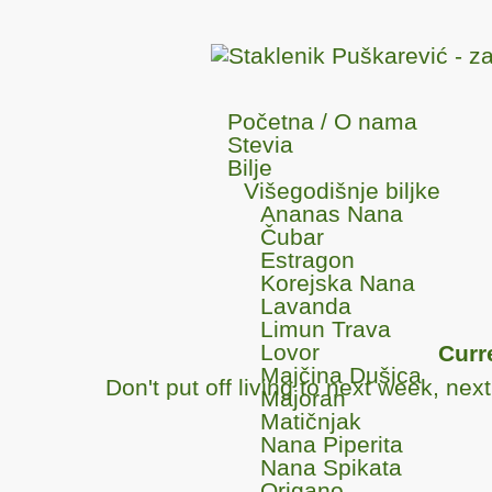
Početna / O nama
Stevia
Bilje
Višegodišnje biljke
Ananas Nana
Čubar
Estragon
Korejska Nana
Lavanda
Limun Trava
Lovor
Curr
Majčina Dušica
Don't put off living to next week, ne
Majoran
Matičnjak
Nana Piperita
Nana Spikata
Origano