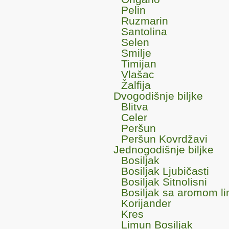
Pelin
Ruzmarin
Santolina
Selen
Smilje
Timijan
Vlašac
Žalfija
Dvogodišnje biljke
Blitva
Celer
Peršun
Peršun Kovrdžavi
Jednogodišnje biljke
Bosiljak
Bosiljak Ljubičasti
Bosiljak Sitnolisni
Bosiljak sa aromom l
Korijander
Kres
Limun Bosiljak