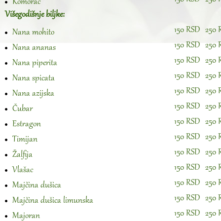
Komorač
Višegodišnje biljke:
150 RSD
250 
Nana mohito
150 RSD
250 
Nana ananas
150 RSD
250 
Nana piperita
150 RSD
250 
Nana spicata
150 RSD
250 
Nana azijska
150 RSD
250 
Čubar
150 RSD
250 
Estragon
150 RSD
250 
Timijan
150 RSD
250 
Žalfija
150 RSD
250 
Vlašac
150 RSD
250 
Majčina dušica
150 RSD
250 
Majčina dušica limunska
150 RSD
250 
Majoran