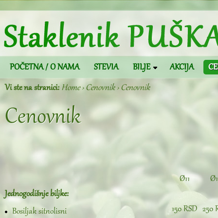
POČETNA / O NAMA
STEVIA
BILJE
AKCIJA
CE
Vi ste na stranici:
Home › Cenovnik › Cenovnik
Cenovnik
Ø11
Ø1
Jednogodišnje biljke:
150 RSD
250 
Bosiljak sitnolisni