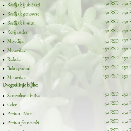
150 RSD
250 
Bosiljak ljubičasti
150 RSD
250 
Bosiljak genovese
150 RSD
250 
Bosiljak limun
150 RSD
250 
Korijander
250 
Mirođija
150 RSD
150 RSD
250 
Motovilac
150 RSD
250 
Rukola
150 RSD
250 
Bebi spanać
150 RSD
250 
Motovilac
Dvogodišnje biljke:
150 RSD
250 
Šarenolisna blitva
150 RSD
250 
Celer
150 RSD
250 
Peršun lišćar
150 RSD
250 
Peršun francuski
150 RSD
250 